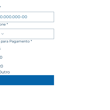
*
fone
*
 para Pagamento
*
5
10
20
Outro