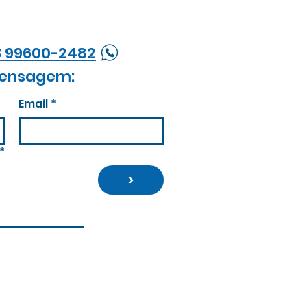
3 99600-2482
ensagem:
Email
*
*
>