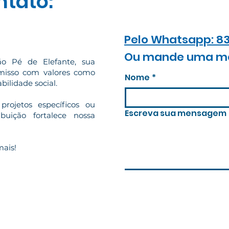
ntato:
Pelo Whatsapp: 8
Ou mande uma m
o Pé de Elefante, sua
misso com valores como
Nome
*
bilidade social.
 projetos específicos ou
Escreva sua mensagem
ibuição fortalece nossa
mais!