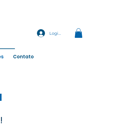
Login
es
Contato
a
!