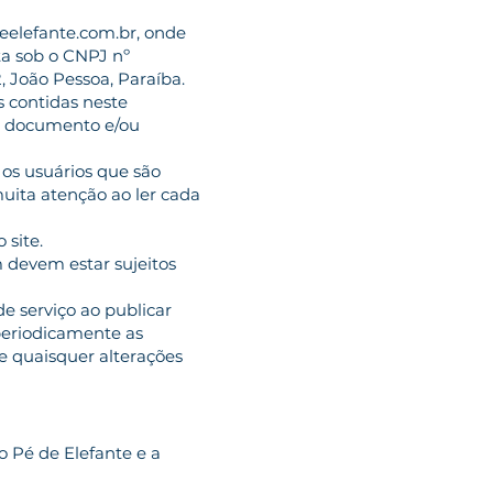
eelefante.com.br, onde
ta sob o CNPJ nº
 João Pessoa, Paraíba.
s contidas neste
te documento e/ou
, os usuários que são
 muita atenção ao ler cada
 site.
 devem estar sujeitos
de serviço ao publicar
 periodicamente as
de quaisquer alterações
 Pé de Elefante e a