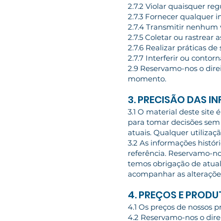
2.7.2 Violar quaisquer reg
2.7.3 Fornecer qualquer 
2.7.4 Transmitir nenhum 
2.7.5 Coletar ou rastrear 
2.7.6 Realizar práticas de
2.7.7 Interferir ou conto
2.9 Reservamo-nos o direi
momento.
3. PRECISÃO DAS 
3.1 O material deste site
para tomar decisões sem 
atuais. Qualquer utilizaçã
3.2 As informações histór
referência. Reservamo-no
temos obrigação de atual
acompanhar as alterações
4. PREÇOS E PROD
4.1 Os preços de nossos p
4.2 Reservamo-nos o dire