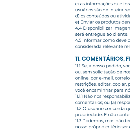
c) as informações que fo
usuários são de inteira r
d) os conteúdos ou ativid
e) Enviar os produtos den
4.4 Disponibilizar imagen
será entregue ao cliente.
4.5 Informar como deve 
considerada relevante re
11. COMENTÁRIOS, 
11.1 Se, a nosso pedido, 
ou, sem solicitação de nos
online, por e-mail, corr
restrições, editar, copiar
você encaminhar para nó
11.1.1 Não nos responsabi
comentários; ou (3) resp
11.2 O usuário concorda q
propriedade. E não conter
11.3 Podemos, mas não t
nosso próprio critério ser