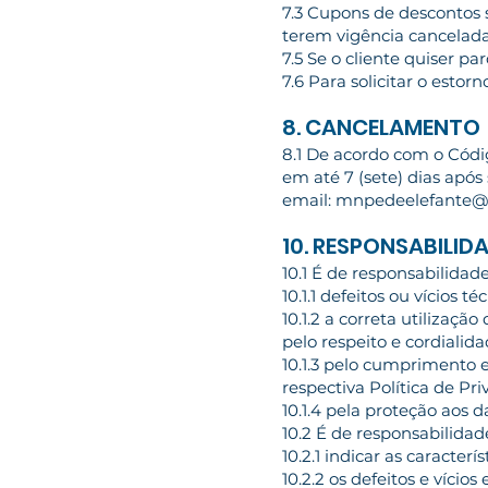
7.3 Cupons de descontos 
terem vigência cancelad
7.5 Se o cliente quiser p
7.6 Para solicitar o esto
8. CANCELAMENTO
8.1 De acordo com o Códi
em até 7 (sete) dias apó
email:
mnpedeelefante@
10. RESPONSABILID
10.1 É de responsabilidade
10.1.1 defeitos ou vícios 
10.1.2 a correta utilizaçã
pelo respeito e cordialida
10.1.3 pelo cumprimento 
respectiva Política de Pri
10.1.4 pela proteção aos d
10.2 É de responsabilidad
10.2.1 indicar as caracterí
10.2.2 os defeitos e víci