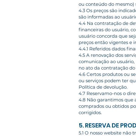
ou conteúdo do mesmo) 
4.3 Os preços são indicad
são informadas ao usuário
4.4 Na contratação de de
financeiras do usuário, c
usuário concorda que se
preços então vigentes e
4.4.1 Referidos dados fin
4.5 A renovação dos serv
comunicação ao usuário,
no ato da contratação do 
4.6 Certos produtos ou se
ou serviços podem ter qu
Política de devolução.
4.7 Reservamo-nos o dire
4.8 Não garantimos que a
comprados ou obtidos por
corrigidos.
5. RESERVA DE PR
5.1 O nosso website não 