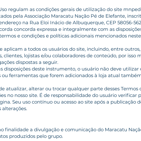
so regulam as condições gerais de utilização do site mnped
rtados pela Associação Maracatu Nação Pé de Elefante, inscri
endereço na Rua Eloi Inácio de Albuquerque, CEP 58056-562,
oncorda concorda expressa e integralmente com as disposiçõe
termos e condições e políticas adicionais mencionados nes
.
 aplicam a todos os usuários do site, incluindo, entre outros
s, clientes, lojistas e/ou colaboradores de conteúdo, por isso
ações dispostas a seguir.
disposições deste instrumento, o usuário não deve utilizar o
 ou ferramentas que forem adicionados à loja atual também
e atualizar, alterar ou trocar qualquer parte desses Termos 
ões no nosso site. É de responsabilidade do usuário verificar
ágina. Seu uso contínuo ou acesso ao site após a publicação 
s alterações.
o finalidade a divulgação e comunicação do Maracatu Nação
tos produzidos pelo grupo.