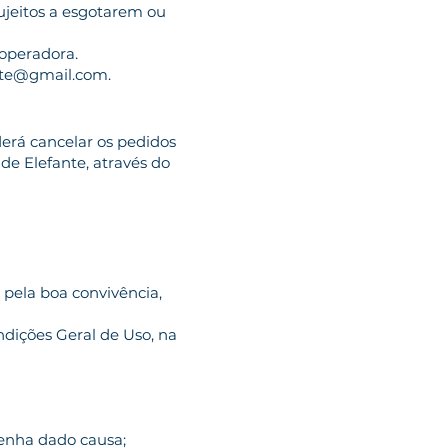
ujeitos a esgotarem ou
 operadora.
te@gmail.com
.
erá cancelar os pedidos
de Elefante, através do
o pela boa convivência,
ndições Geral de Uso, na
 tenha dado causa;