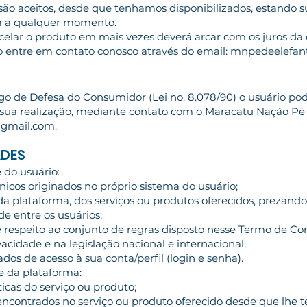
são aceitos, desde que tenhamos disponibilizados, estando s
a a qualquer momento.
arcelar o produto em mais vezes deverá arcar com os juros da
rno entre em contato conosco através do email:
mnpedeelefan
go de Defesa do Consumidor (Lei no. 8.078/90) o usuário pod
s sua realização, mediante contato com o Maracatu Nação Pé 
gmail.com
.
ADES
 do usuário:
técnicos originados no próprio sistema do usuário;
o da plataforma, dos serviços ou produtos oferecidos, prezand
de entre os usuários;
e respeito ao conjunto de regras disposto nesse Termo de Co
vacidade e na legislação nacional e internacional;
ados de acesso à sua conta/perfil (login e senha).
e da plataforma:
sticas do serviço ou produto;
os encontrados no serviço ou produto oferecido desde que lhe