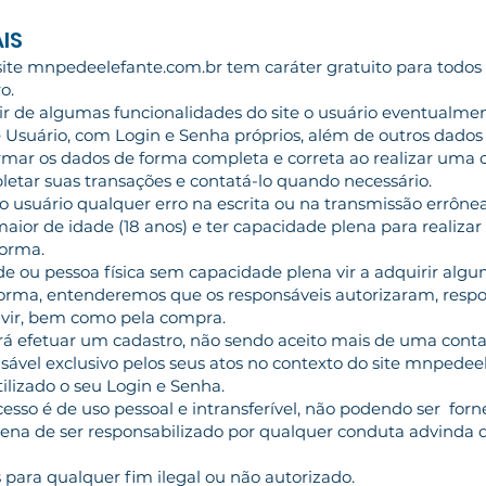
IS
 site mnpedeelefante.com.br tem caráter gratuito para todos 
o.
uir de algumas funcionalidades do site o usuário eventualmen
 Usuário, com Login e Senha próprios, além de outros dados 
ormar os dados de forma completa e correta ao realizar uma 
tar suas transações e contatá-lo quando necessário.
do usuário qualquer erro na escrita ou na transmissão errône
maior de idade (18 anos) e ter capacidade plena para realizar
orma.
de ou pessoa física sem capacidade plena vir a adquirir algu
orma, entenderemos que os responsáveis autorizaram, resp
dvir, bem como pela compra.
rá efetuar um cadastro, não sendo aceito mais de uma conta
sável exclusivo pelos seus atos no contexto do site mnpedee
lizado o seu Login e Senha.
esso é de uso pessoal e intransferível, não podendo ser forn
na de ser responsabilizado por qualquer conduta advinda d
s para qualquer fim ilegal ou não autorizado.