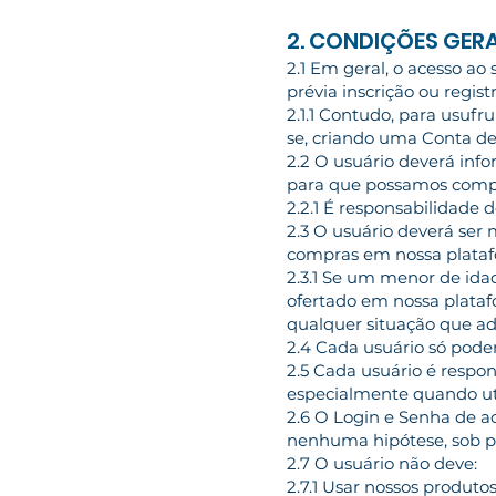
2. CONDIÇÕES GERA
2.1 Em geral, o acesso ao
prévia inscrição ou registr
2.1.1 Contudo, para usufr
se, criando uma Conta de
2.2 O usuário deverá inf
para que possamos comple
2.2.1 É responsabilidade 
2.3 O usuário deverá ser 
compras em nossa plataf
2.3.1 Se um menor de ida
ofertado em nossa plataf
qualquer situação que a
2.4 Cada usuário só pode
2.5 Cada usuário é respon
especialmente quando uti
2.6 O Login e Senha de ac
nenhuma hipótese, sob pe
2.7 O usuário não deve:
2.7.1 Usar nossos produto