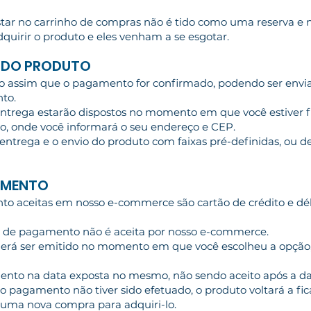
estar no carrinho de compras não é tido como uma reserva e 
quirir o produto e eles venham a se esgotar.
A DO PRODUTO
do assim que o pagamento for confirmado, podendo ser envia
to.
 entrega estarão dispostos no momento em que você estiver 
io, onde você informará o seu endereço e CEP.
 entrega e o envio do produto com faixas pré-definidas, ou 
AMENTO
to aceitas em nosso e-commerce são cartão de crédito e déb
a de pagamento não é aceita por nosso e-commerce.
oderá ser emitido no momento em que você escolheu a opção
mento na data exposta no mesmo, não sendo aceito após a d
e o pagamento não tiver sido efetuado, o produto voltará a fi
r uma nova compra para adquiri-lo.