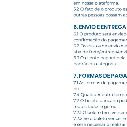
em nossa plataforma.
5.2 O fato de o produto 
outras pessoas possam ad
6. ENVIO E ENTREG
6.1 O produto será envia
confirmação do pagamen
6.2 Os custos de envio e
aba de frete/entrega/env
6.3 O cliente pagará pela
padrão da categoria.
7. FORMAS DE PAG
7.1 As formas de pagamen
pix.
7.4 Qualquer outra form
7.2 O boleto bancário p
requisitados e gerou.
7.2.1 O boleto tem venci
7.2.2 Se o boleto vencer 
e será necessário realiza