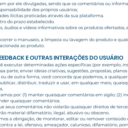
ram por ele divulgadas, sendo que os comentários ou inform
esponsabilidade dos próprios usuários;
ades ilícitas praticadas através da sua plataforma.
tro do prazo estabelecido.
s, áudios e vídeos informativos sobre os produtos ofertados
ocorrer o manuseio, a limpeza ou lavagem do produto e qua
lacionada ao produto.
FEEDBACK E OUTRAS INTERAÇÕES DO USUÁRIO
você executar determinadas ações específicas (por exemplo, i
sa parte, enviar ideias criativas, sugestões, propostas, planos
eio ou de outra forma, você concorda que podemos, a qualq
, publicar, distribuir, traduzir e usar, em qualquer meio, qua
s.
lizamos por: (1) manter quaisquer comentários em sigilo; (2) i
onder quaisquer comentários.
ue seus comentários não violarão quaisquer direitos de tercei
ão material difamatório, ilegal, abusivo ou obsceno.
emos a obrigação, de monitorar, editar ou remover conteúd
 contra a lei, ofensivo, ameaçador, calunioso, difamatório, po