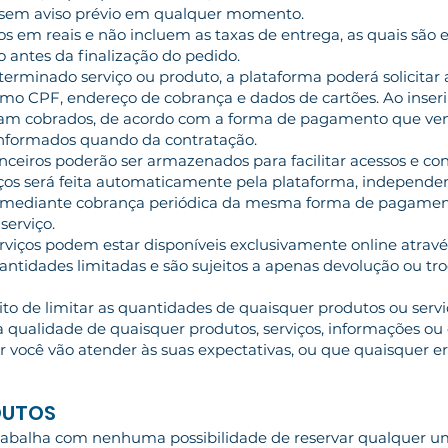
sem aviso prévio em qualquer momento.
os em reais e não incluem as taxas de entrega, as quais são e
 antes da finalização do pedido.
terminado serviço ou produto, a plataforma poderá solicitar
omo CPF, endereço de cobrança e dados de cartões. Ao inseri
jam cobrados, de acordo com a forma de pagamento que venh
 informados quando da contratação.
anceiros poderão ser armazenados para facilitar acessos e con
iços será feita automaticamente pela plataforma, independ
 mediante cobrança periódica da mesma forma de pagament
serviço.
rviços podem estar disponíveis exclusivamente online através
antidades limitadas e são sujeitos a apenas devolução ou tr
ito de limitar as quantidades de quaisquer produtos ou serv
 qualidade de quaisquer produtos, serviços, informações ou 
 você vão atender às suas expectativas, ou que quaisquer er
ODUTOS
trabalha com nenhuma possibilidade de reservar qualquer u