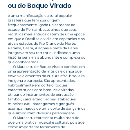
ou de Baque Virado
é uma manifestação cultural popular
brasileira que tem sua origem
frequentemente ligada unicamente ao
estado de Pernambuco, ainda que seus
registros mais antigos datem de uma época
em que o Brasil se dividia em capitanias e os
atuais estados do Rio Grande do Norte,
Paraíba, Ceará, Alagoas e parte da Bahia
integravam seu território, indicando uma
história bem mais abundante e complexa do
que conhecemos.
O Maracatu de Baque Virado consiste em
uma apresentação de música e dança que
envolve elementos da cultura afro-brasileira,
indígena e europeia. São apresentados,
habitualmente em cortejo, toques
característicos com breques e viradas,
utilizando instrumentos de percussão:
tambor, caixa e tarol, agbês, atabaques,
mineiros e/ou patangomes e gonguês
acompanhados de uma corte de dançarinos
que simbolizam diversos personagens.
O Maracatu representa muito mais do
que uma prática musical e cultural, pois age
como importante ferramenta de