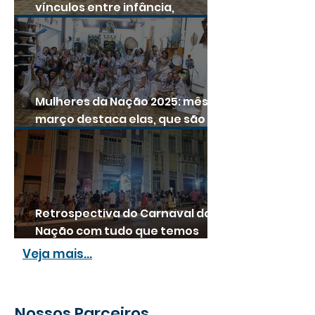
vínculos entre infância,
território e maracatu no Centro
Histórico de João Pessoa
Mulheres da Nação 2025: mês de
março destaca elas, que são
potência
Retrospectiva do Carnaval da
Nação com tudo que temos
direito!
Veja mais...
Nossos Parceiros