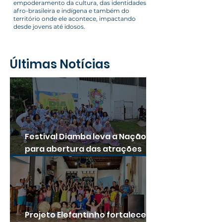
empoderamento da cultura, das identidades
afro-brasileira e indígena e também do
território onde ele acontece, impactando
desde jovens até idosos.
Últimas Notícias
Festival Diamba leva a Nação
para abertura das atrações
culturais
Projeto Elefantinho fortalece